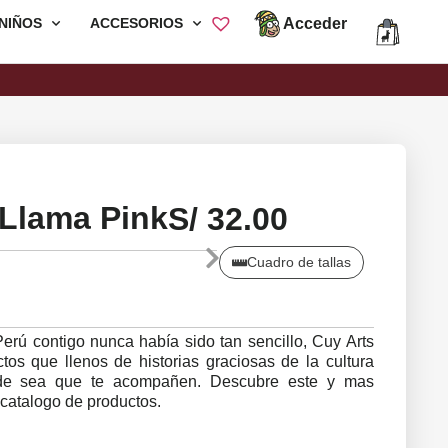
Acceder
NIÑOS
ACCESORIOS
Envió Gratis por compras mayores a
S/200
 Llama Pink
S/
32.00
Cuadro de tallas
 Perú contigo nunca había sido tan sencillo, Cuy Arts
os que llenos de historias graciosas de la cultura
nde sea que te acompañen. Descubre este y mas
catalogo de productos.