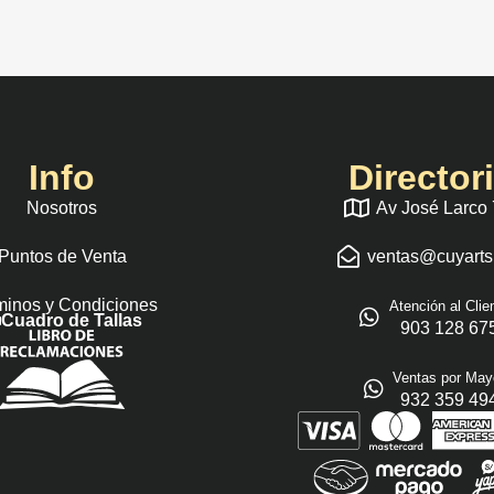
Info
Director
Nosotros
Av José Larco
Puntos de Venta
ventas@cuyart
minos y Condiciones
Atención al Clie
Cuadro de Tallas
903 128 67
Ventas por May
932 359 49