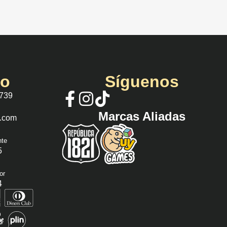
io
Síguenos
 739
Marcas Aliadas
s.com
nte
5
or
4