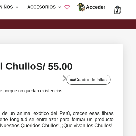
Acceder
NIÑOS
ACCESORIOS
Envió Gratis por compras mayores a
S/200
l Chullo
S/
55.00
Cuadro de tallas
le porque no quedan existencias.
 de un animal exótico del Perú, crecen esas fibras
uerte longitud se entrelazar para formar un producto
¡Nuestros Queridos Chullos!, ¡Que vivan los Chullos!,