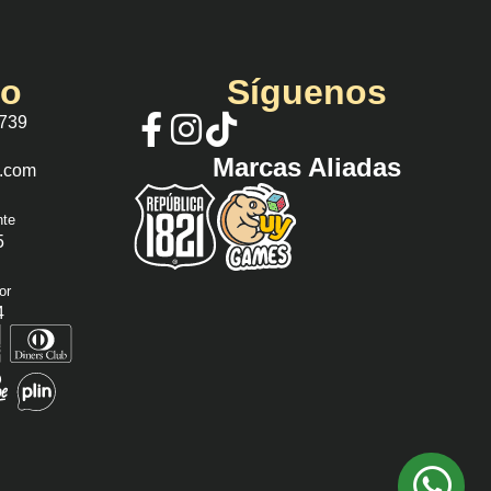
io
Síguenos
 739
Marcas Aliadas
s.com
nte
5
or
4