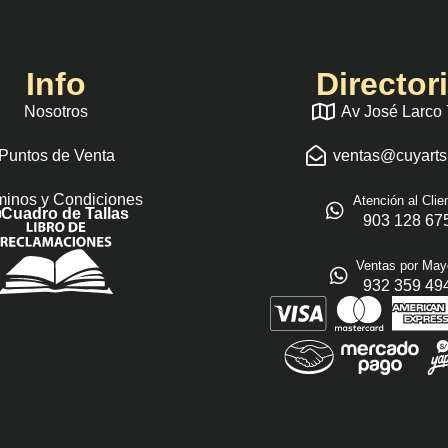
Info
Director
Nosotros
Av José Larco
Puntos de Venta
ventas@cuyart
minos y Condiciones
Atención al Clie
Cuadro de Tallas
903 128 67
Ventas por May
932 359 49