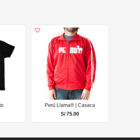
to
Perú Llama® | Casaca
S/
75.00