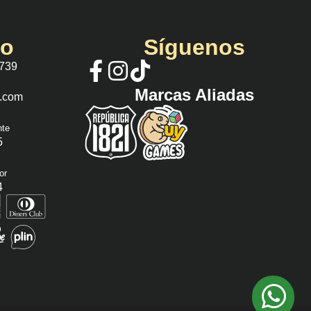
io
Síguenos
 739
Marcas Aliadas
s.com
nte
5
or
4