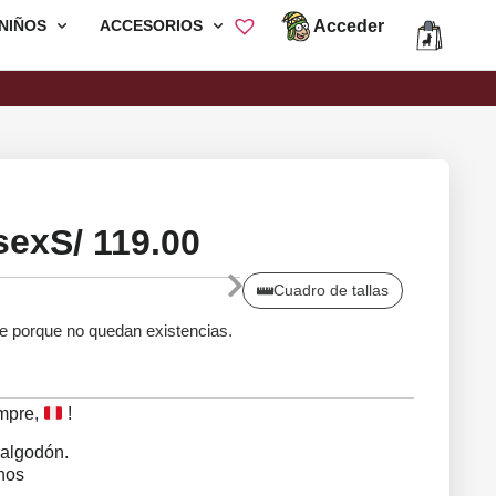
Acceder
NIÑOS
ACCESORIOS
Envió Gratis por compras mayores a
S/200
sex
S/
119.00
Cuadro de tallas
le porque no quedan existencias.
empre,
!
algodón.
rnos