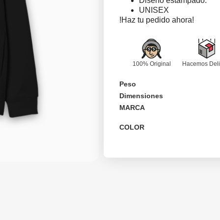
Diseño estampado.
UNISEX
!Haz tu pedido ahora!
100% Original
Hacemos Deli
Peso
Dimensiones
MARCA
COLOR