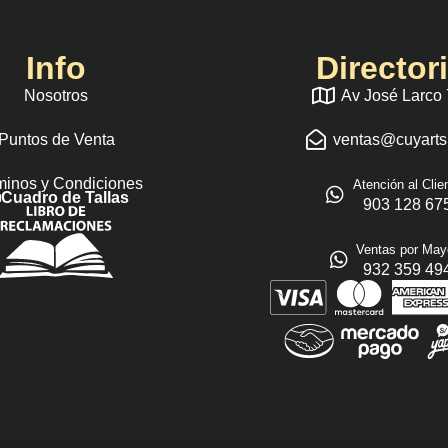
Info
Director
Nosotros
Av José Larco
Puntos de Venta
ventas@cuyart
minos y Condiciones
Atención al Clie
Cuadro de Tallas
903 128 67
Ventas por May
932 359 49