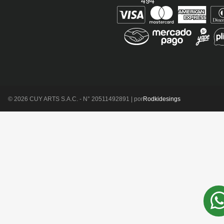
494
© 2026 CUY ARTS S.A.C. - N° 20511492891 | por
Rodkidesings