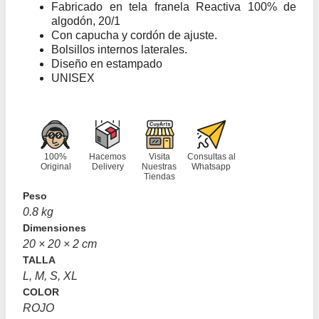
Fabricado en tela franela Reactiva 100% de
algodón, 20/1
Con capucha y cordón de ajuste.
Bolsillos internos laterales.
Diseño en estampado
UNISEX
100%
Hacemos
Visita
Consultas al
Original
Delivery
Nuestras
Whatsapp
Tiendas
Peso
0.8 kg
Dimensiones
20 × 20 × 2 cm
TALLA
L, M, S, XL
COLOR
ROJO