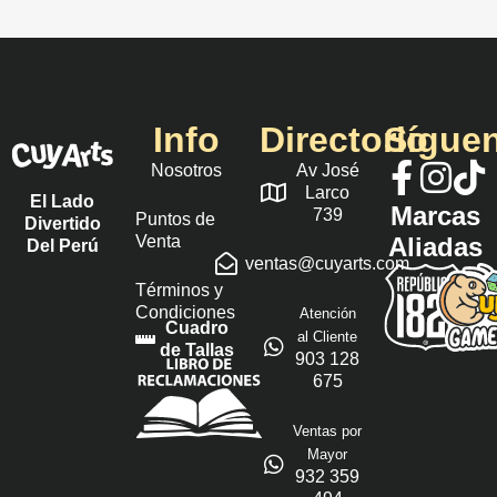
Info
Directorio
Sígue
Nosotros
Av José
Larco
El Lado
Marcas
739
Puntos de
Divertido
Venta
Aliadas
Del Perú
ventas@cuyarts.com
Términos y
Condiciones
Atención
Cuadro
al Cliente
de Tallas
903 128
675
Ventas por
Mayor
932 359