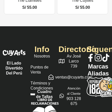
The Llamitles
The Cuytles
S/
55.00
S/
55.00
Info
Directorio
Sígue
Nosotros
Av José
Larco
El Lado
Marcas
739
Puntos de
Divertido
Venta
Aliadas
Del Perú
ventas@cuyarts.com
Términos y
Condiciones
Atención
Cuadro
al Cliente
de Tallas
903 128
675