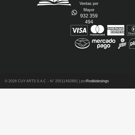
Ventas por
Mayor
932 359
494
© 2026 CUY ARTS S.A.C. - N° 20511492891 | por
Rodkidesings