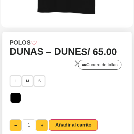
POLOS
DUNAS – DUNE
S/
65.00
Cuadro de tallas
L
M
S
Añadir al carrito
–
+