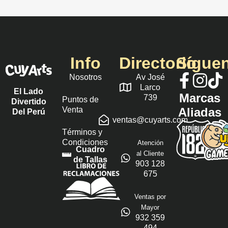
Info
Directorio
Sígue
Nosotros
Av José
Larco
El Lado
Marcas
739
Puntos de
Divertido
Venta
Aliadas
Del Perú
ventas@cuyarts.com
Términos y
Condiciones
Atención
Cuadro
al Cliente
de Tallas
903 128
675
Ventas por
Mayor
932 359
494