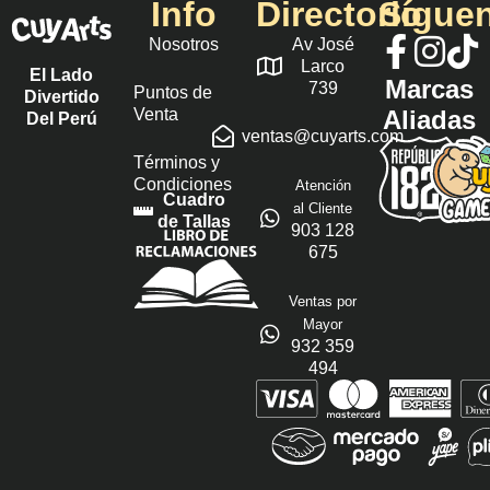
Info
Directorio
Sígue
Nosotros
Av José
Larco
El Lado
Marcas
739
Puntos de
Divertido
Venta
Aliadas
Del Perú
ventas@cuyarts.com
Términos y
Condiciones
Atención
Cuadro
al Cliente
de Tallas
903 128
675
Ventas por
Mayor
932 359
494