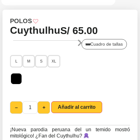
POLOS
Cuythulhu
S/
65.00
Cuadro de tallas
L
M
S
XL
Añadir al carrito
–
+
¡Nueva parodia peruana del un temido mostró
mitológico! ¿Fan del Cuythulhu?