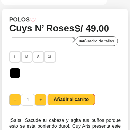
POLOS
Cuys N’ Roses
S/
49.00
Cuadro de tallas
L
M
S
XL
Añadir al carrito
–
+
¡Salta, Sacude tu cabeza y agita tus puños porque
esto se esta poniendo duro!. Cuy Arts presenta este