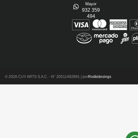
Mayor
932 359
494
© 2026 CUY ARTS S.A.C. - N° 20511492891 | por
Rodkidesings