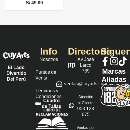
S/
49.00
Info
Directorio
Sígue
Nosotros
Av José
Larco
El Lado
Marcas
739
Puntos de
Divertido
Venta
Aliadas
Del Perú
ventas@cuyarts.com
Términos y
Condiciones
Atención
Cuadro
al Cliente
de Tallas
903 128
675
Ventas por