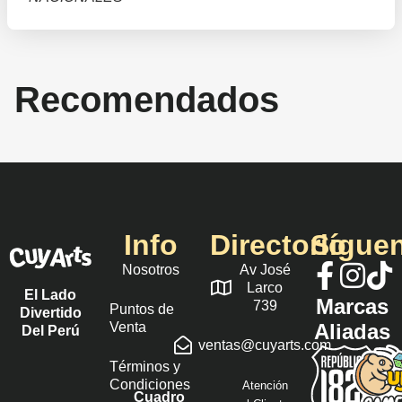
Recomendados
Info
Directorio
Sígue
Nosotros
Av José
Larco
El Lado
Marcas
739
Puntos de
Divertido
Venta
Aliadas
Del Perú
ventas@cuyarts.com
Términos y
Condiciones
Atención
Cuadro