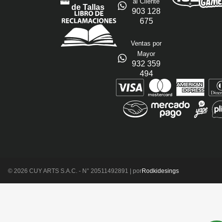
al Cliente
de Tallas
903 128
675
Ventas por
Mayor
932 359
494
© 2026 CUY ARTS S.A.C. - N° 20511492891 | por
Rodkidesings