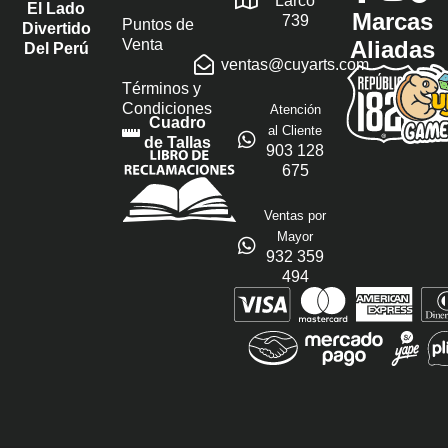
Larco
El Lado
Marcas
739
Puntos de
Divertido
Venta
Aliadas
Del Perú
ventas@cuyarts.com
Términos y
Condiciones
Atención
Cuadro
al Cliente
de Tallas
903 128
675
Ventas por
Mayor
932 359
494