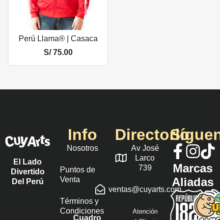
Perú Llama® | Casaca
S/
75.00
Info
Directorio
Sígue
Nosotros
Av José
Larco
El Lado
Marcas
739
Puntos de
Divertido
Venta
Aliadas
Del Perú
ventas@cuyarts.com
Términos y
Condiciones
Atención
Cuadro