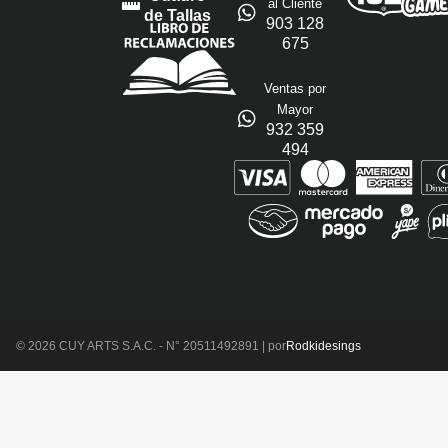
al Cliente
de Tallas
903 128
675
Ventas por
Mayor
932 359
494
© 2026 CUY ARTS S.A.C. - N° 20511492891 | por
Rodkidesings