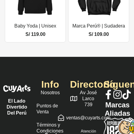
Baby Yoda | Unisex
Marca Perú® | Sudadera
S/
119.00
S/
109.00
Info
Directorio
Sígue
Nosotros
Av José
Larco
El Lado
Marcas
739
Puntos de
Divertido
Venta
Aliadas
Del Perú
ventas@cuyarts.com
Términos y
Condiciones
Atención