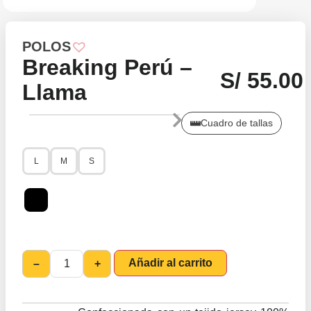
POLOS
Breaking Perú –
S/
55.00
Llama
Cuadro de tallas
L
M
S
Añadir al carrito
–
+