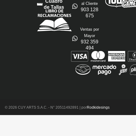
Cuadro
al Cliente
de Tallas
903 128
675
Ventas por
Mayor
932 359
494
© 2026 CUY ARTS S.A.C. - N° 20511492891 | por
Rodkidesings