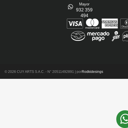
Mayor
932 359
494
© 2026 CUY ARTS S.A.C. - N° 20511492891 | por
Rodkidesings