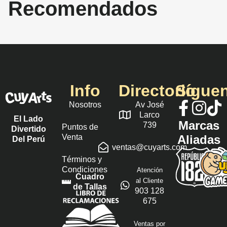
Recomendados
Info
Directorio
Sígue
Nosotros
Av José
Larco
El Lado
Marcas
739
Puntos de
Divertido
Venta
Aliadas
Del Perú
ventas@cuyarts.com
Términos y
Condiciones
Atención
Cuadro
al Cliente
de Tallas
903 128
675
Ventas por