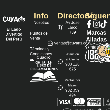
Info
Directorio
Sígue
Nosotros
Av José
Larco
El Lado
Marcas
739
Puntos de
Divertido
Venta
Aliadas
Del Perú
ventas@cuyarts.com
Términos y
Condiciones
Atención
Cuadro
al Cliente
de Tallas
903 128
675
Ventas por
Mayor
932 359
494