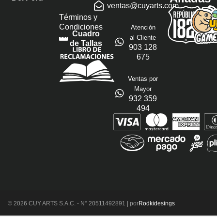
ventas@cuyarts.com
Términos y
Condiciones
Atención
Cuadro
al Cliente
de Tallas
903 128
675
Ventas por
Mayor
932 359
494
© 2026 CUY ARTS S.A.C. - N° 20511492891 | por
Rodkidesings