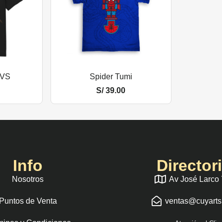
 VS
Spider Tumi
S/
39.00
Info
Director
Nosotros
Av José Larco
Puntos de Venta
ventas@cuyart