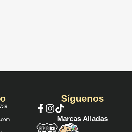
io
Síguenos
 739
Marcas Aliadas
s.com