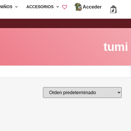
Acceder
NIÑOS
ACCESORIOS
Envió Gratis por compras mayores a
S/200
tumi