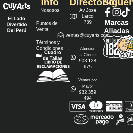
Info
Directorio
Sígue
Nosotros
Av José
Larco
El Lado
Marcas
739
Puntos de
Divertido
Venta
Aliadas
Del Perú
ventas@cuyarts.com
Términos y
Condiciones
Atención
Cuadro
al Cliente
de Tallas
903 128
675
Ventas por
Mayor
932 359
494