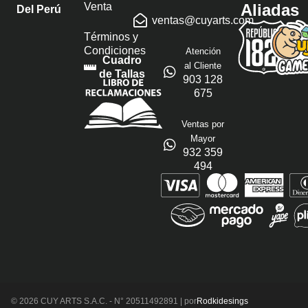
Venta
Aliadas
Del Perú
ventas@cuyarts.com
Términos y
Condiciones
Atención
Cuadro
al Cliente
de Tallas
903 128
675
Ventas por
Mayor
932 359
494
© 2026 CUY ARTS S.A.C. - N° 20511492891 | por
Rodkidesings