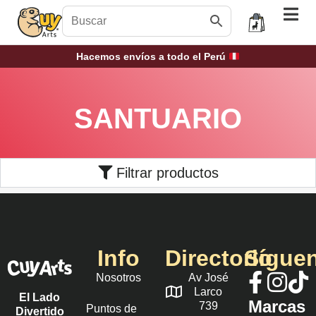
Hacemos envíos a todo el Perú
SANTUARIO
Filtrar productos
Info
Directorio
Sígue
Nosotros
Av José
Larco
El Lado
Marcas
739
Puntos de
Divertido