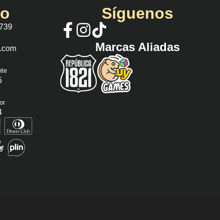
io
Síguenos
 739
Marcas Aliadas
s.com
nte
5
or
4