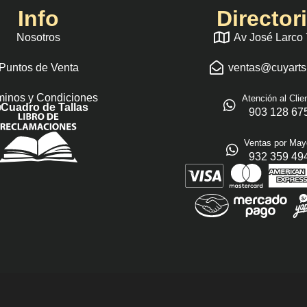
Info
Director
Nosotros
Av José Larco
Puntos de Venta
ventas@cuyart
minos y Condiciones
Atención al Clie
Cuadro de Tallas
903 128 67
Ventas por May
932 359 49