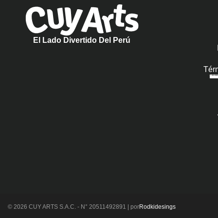
El Lado Divertido Del Perú
Tér
© 2026 CUY ARTS S.A.C. - N° 20511492891 | por
Rodkidesings