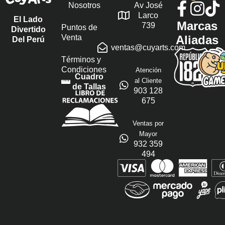
Nosotros
Av José
Larco
El Lado
Marcas
739
Puntos de
Divertido
Venta
Aliadas
Del Perú
ventas@cuyarts.com
Términos y
Condiciones
Atención
Cuadro
al Cliente
de Tallas
903 128
675
Ventas por
Mayor
932 359
494