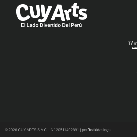
El Lado Divertido Del Perú
Tér
© 2026 CUY ARTS S.A.C. - N° 20511492891 | por
Rodkidesings