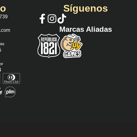
io
Síguenos
 739
Marcas Aliadas
s.com
nte
5
or
4