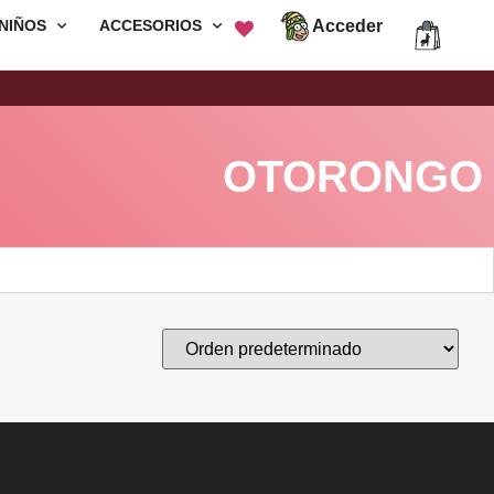
Acceder
NIÑOS
ACCESORIOS
Envió Gratis por compras mayores a
S/200
OTORONGO