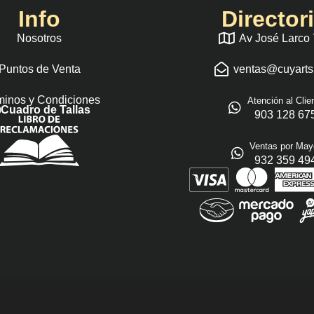
Info
Director
Nosotros
Av José Larco
Puntos de Venta
ventas@cuyart
minos y Condiciones
Atención al Clie
Cuadro de Tallas
903 128 67
Ventas por May
932 359 49