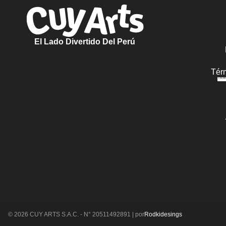
El Lado Divertido Del Perú
Tér
© 2026 CUY ARTS S.A.C. - N° 20511492891 | por
Rodkidesings