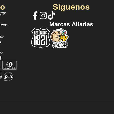
io
Síguenos
 739
Marcas Aliadas
s.com
nte
5
or
4