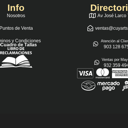
Info
Director
Nosotros
Av José Larco
Puntos de Venta
ventas@cuyart
minos y Condiciones
Atención al Clie
Cuadro de Tallas
903 128 67
Ventas por May
932 359 49