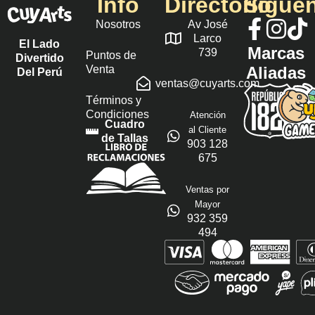
Info
Directorio
Sígue
Nosotros
Av José
Larco
El Lado
Marcas
739
Puntos de
Divertido
Venta
Aliadas
Del Perú
ventas@cuyarts.com
Términos y
Condiciones
Atención
Cuadro
al Cliente
de Tallas
903 128
675
Ventas por
Mayor
932 359
494