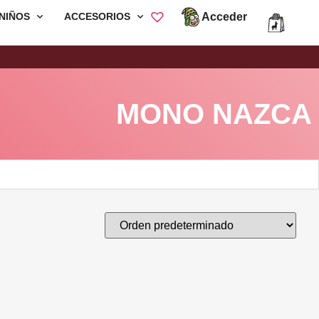
Acceder
NIÑOS
ACCESORIOS
Envió Gratis por compras mayores a
S/200
MONO NAZCA