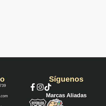
io
Síguenos
 739
Marcas Aliadas
s.com