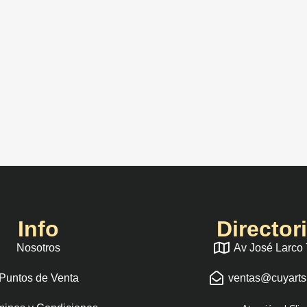
Info
Director
Nosotros
Av José Larco
Puntos de Venta
ventas@cuyart