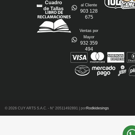
Cuadro
al Cliente
de Tallas
903 128
675
Ventas por
Mayor
932 359
494
© 2026 CUY ARTS S.A.C. - N° 20511492891 | por
Rodkidesings