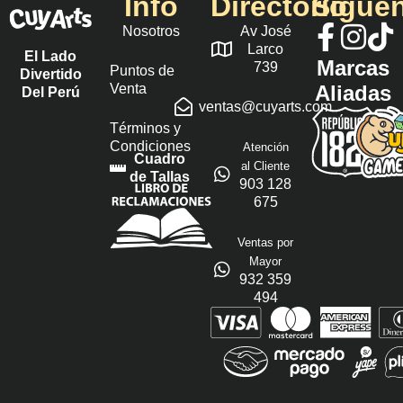
Info
Directorio
Sígue
Nosotros
Av José
Larco
El Lado
Marcas
739
Puntos de
Divertido
Venta
Aliadas
Del Perú
ventas@cuyarts.com
Términos y
Condiciones
Atención
Cuadro
al Cliente
de Tallas
903 128
675
Ventas por
Mayor
932 359
494