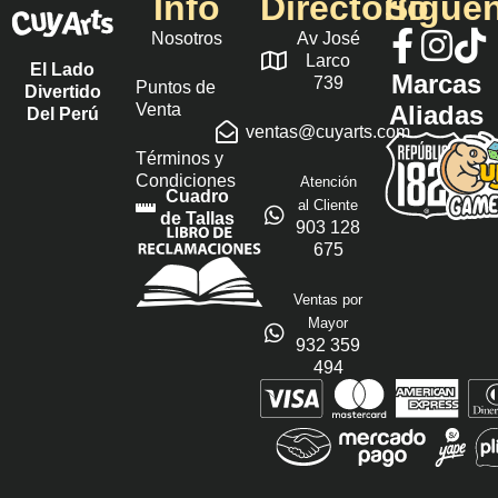
Info
Directorio
Sígue
Nosotros
Av José
Larco
El Lado
Marcas
739
Puntos de
Divertido
Venta
Aliadas
Del Perú
ventas@cuyarts.com
Términos y
Condiciones
Atención
Cuadro
al Cliente
de Tallas
903 128
675
Ventas por
Mayor
932 359
494