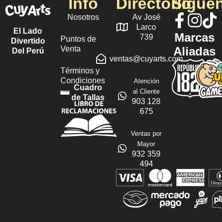
Info
Directorio
Sígue
Nosotros
Av José
Larco
El Lado
Marcas
739
Puntos de
Divertido
Venta
Aliadas
Del Perú
ventas@cuyarts.com
Términos y
Condiciones
Atención
Cuadro
al Cliente
de Tallas
903 128
675
Ventas por
Mayor
932 359
494