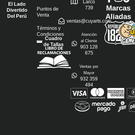
Larco
El Lado
Marcas
739
Puntos de
Divertido
Venta
Aliadas
Del Perú
ventas@cuyarts.com
Términos y
Condiciones
Atención
Cuadro
al Cliente
de Tallas
903 128
675
Ventas por
Mayor
932 359
494