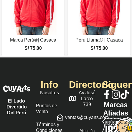
Marca Perú®| Casaca
Perú Llama® | Casaca
S/
75.00
S/
75.00
Info
Directorio
Sígue
Nosotros
Av José
Larco
El Lado
Marcas
739
Puntos de
Divertido
Venta
Aliadas
Del Perú
ventas@cuyarts.com
Términos y
Condiciones
Atención