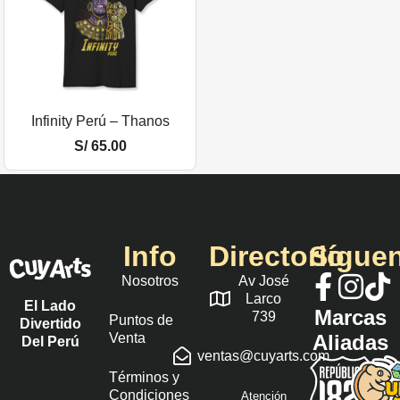
Infinity Perú – Thanos
S/
65.00
Info
Directorio
Sígue
Nosotros
Av José
Larco
El Lado
Marcas
739
Puntos de
Divertido
Venta
Aliadas
Del Perú
ventas@cuyarts.com
Términos y
Condiciones
Atención