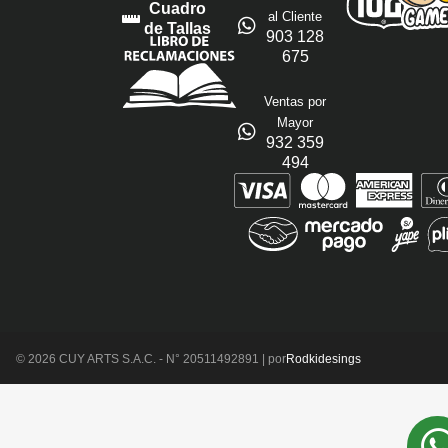
Cuadro
al Cliente
de Tallas
903 128
675
Ventas por
Mayor
932 359
494
© 2026 CUY ARTS S.A.C. - N° 20511492891 | por
Rodkidesings