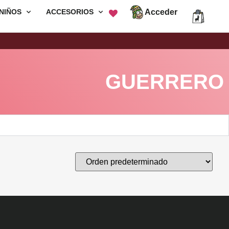
Acceder
NIÑOS
ACCESORIOS
Envió Gratis por compras mayores a
S/200
GUERRERO