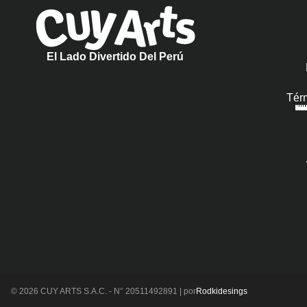
El Lado Divertido Del Perú
Tér
© 2026 CUY ARTS S.A.C. - N° 20511492891 | por
Rodkidesings