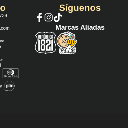
io
Síguenos
 739
Marcas Aliadas
s.com
nte
5
or
4