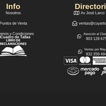
Info
Director
Nosotros
Av José Larco
Puntos de Venta
ventas@cuyart
minos y Condiciones
Atención al Clie
Cuadro de Tallas
903 128 67
Ventas por May
932 359 49