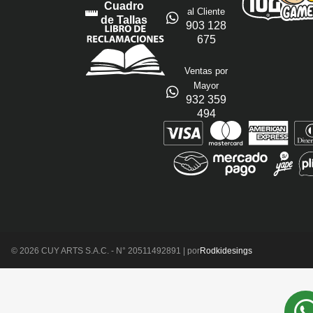
Cuadro
al Cliente
de Tallas
903 128
675
Ventas por
Mayor
932 359
494
© 2026 CUY ARTS S.A.C. - N° 20511492891 | por
Rodkidesings