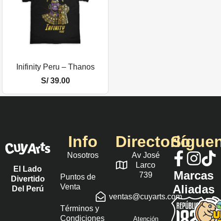
Inifinity Peru – Thanos
S/
39.00
Info
Directorio
Sígue
Nosotros
Av José
Larco
El Lado
Marcas
739
Puntos de
Divertido
Venta
Aliadas
Del Perú
ventas@cuyarts.com
Términos y
Condiciones
Atención