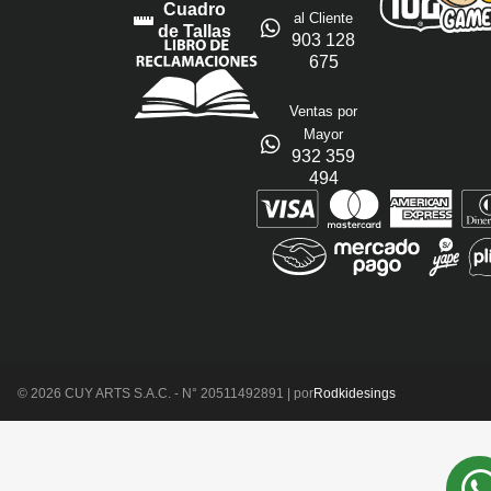
Cuadro
al Cliente
de Tallas
903 128
675
Ventas por
Mayor
932 359
494
© 2026 CUY ARTS S.A.C. - N° 20511492891 | por
Rodkidesings