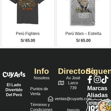
Perú Fighters
Perú Wars – Estrella
S/
65.00
S/
65.00
Info
Directorio
Sígue
Nosotros
Av José
Larco
El Lado
Marcas
739
Puntos de
Divertido
Venta
Aliadas
Del Perú
ventas@cuyarts.com
Términos y
Condiciones
Atención