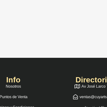
Info
Director
Nosotros
Av José Larco
Puntos de Venta
ventas@cuyart