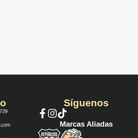
io
Síguenos
 739
Marcas Aliadas
s.com