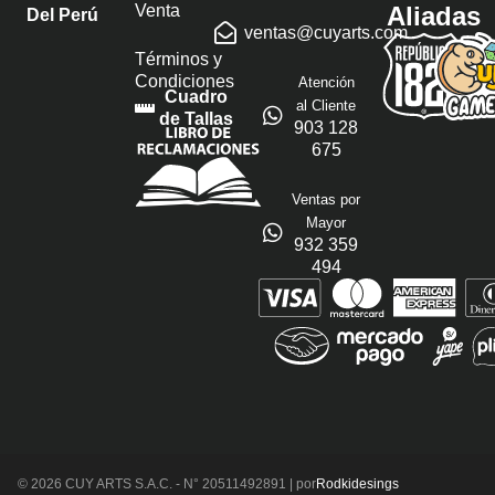
Venta
Aliadas
Del Perú
ventas@cuyarts.com
Términos y
Condiciones
Atención
Cuadro
al Cliente
de Tallas
903 128
675
Ventas por
Mayor
932 359
494
© 2026 CUY ARTS S.A.C. - N° 20511492891 | por
Rodkidesings