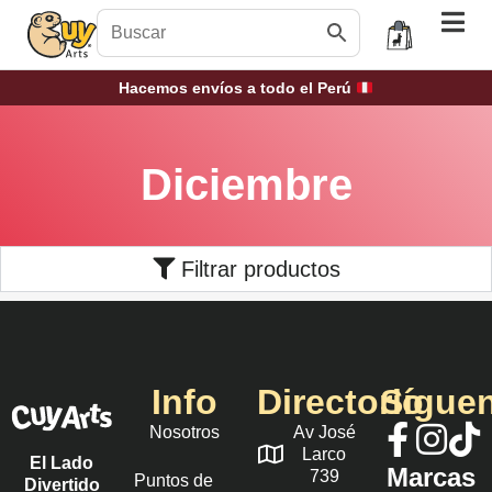
Hacemos envíos a todo el Perú
Diciembre
Filtrar productos
Info
Directorio
Sígue
Nosotros
Av José
Larco
El Lado
Marcas
739
Puntos de
Divertido