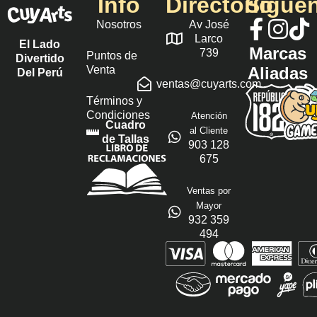
Info
Directorio
Sígue
Nosotros
Av José
Larco
El Lado
Marcas
739
Puntos de
Divertido
Venta
Aliadas
Del Perú
ventas@cuyarts.com
Términos y
Condiciones
Atención
Cuadro
al Cliente
de Tallas
903 128
675
Ventas por
Mayor
932 359
494