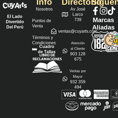
Info
Directorio
Sígue
Nosotros
Av José
Larco
El Lado
Marcas
739
Puntos de
Divertido
Venta
Aliadas
Del Perú
ventas@cuyarts.com
Términos y
Condiciones
Atención
Cuadro
al Cliente
de Tallas
903 128
675
Ventas por
Mayor
932 359
494