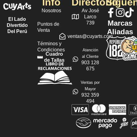
Info
Directorio
Sígue
Nosotros
Av José
Larco
El Lado
Marcas
739
Puntos de
Divertido
Venta
Aliadas
Del Perú
ventas@cuyarts.com
Términos y
Condiciones
Atención
Cuadro
al Cliente
de Tallas
903 128
675
Ventas por
Mayor
932 359
494