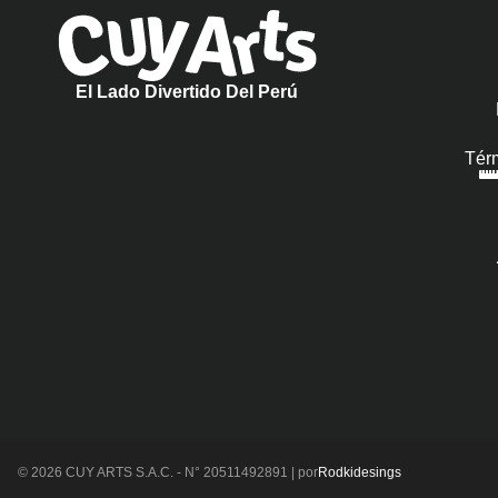
El Lado Divertido Del Perú
Tér
© 2026 CUY ARTS S.A.C. - N° 20511492891 | por
Rodkidesings