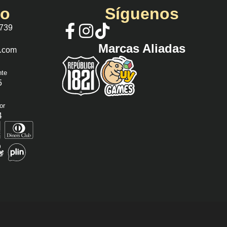
io
Síguenos
 739
Marcas Aliadas
s.com
nte
5
or
4