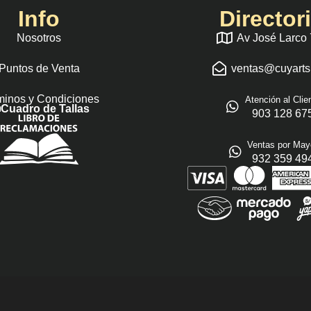
Info
Director
Nosotros
Av José Larco
Puntos de Venta
ventas@cuyart
minos y Condiciones
Atención al Clie
Cuadro de Tallas
903 128 67
Ventas por May
932 359 49