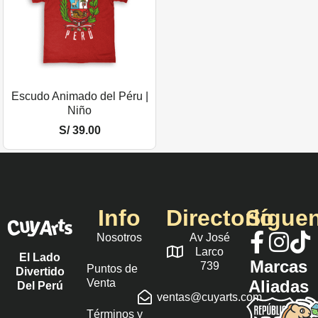
Escudo Animado del Péru |
Niño
S/
39.00
Info
Directorio
Sígue
Nosotros
Av José
Larco
El Lado
Marcas
739
Puntos de
Divertido
Venta
Aliadas
Del Perú
ventas@cuyarts.com
Términos y