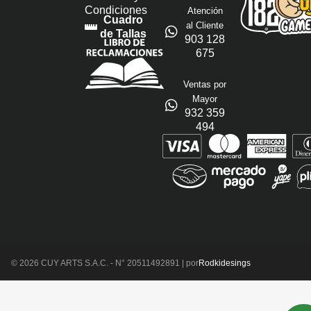
Condiciones
Atención
Cuadro
al Cliente
de Tallas
903 128
675
Ventas por
Mayor
932 359
494
© 2026 CUY ARTS S.A.C. - N° 20511492891 | por
Rodkidesings