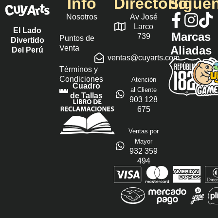
Info
Directorio
Sígue
Nosotros
Av José
Larco
El Lado
Marcas
739
Puntos de
Divertido
Venta
Aliadas
Del Perú
ventas@cuyarts.com
Términos y
Condiciones
Atención
Cuadro
al Cliente
de Tallas
903 128
675
Ventas por
Mayor
932 359
494