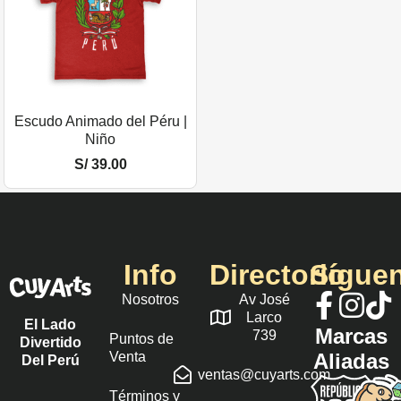
Escudo Animado del Péru |
Niño
S/
39.00
Info
Directorio
Sígue
Nosotros
Av José
Larco
El Lado
Marcas
739
Puntos de
Divertido
Venta
Aliadas
Del Perú
ventas@cuyarts.com
Términos y