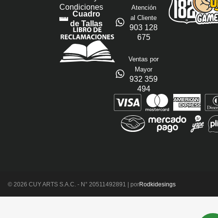
Condiciones
Atención
Cuadro
al Cliente
de Tallas
903 128
675
Ventas por
Mayor
932 359
494
© 2026 CUY ARTS S.A.C. - N° 20511492891 | por
Rodkidesings