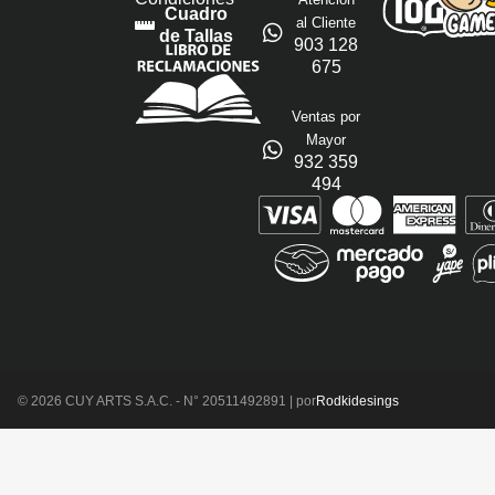
Cuadro
al Cliente
de Tallas
903 128
675
Ventas por
Mayor
932 359
494
© 2026 CUY ARTS S.A.C. - N° 20511492891 | por
Rodkidesings