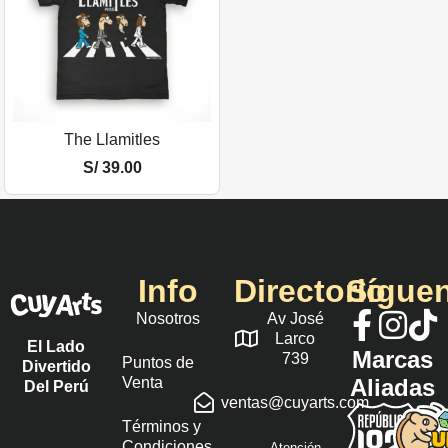
The Llamitles
S/
39.00
Info
Directorio
Sígue
Nosotros
Av José
Larco
El Lado
Marcas
739
Puntos de
Divertido
Venta
Aliadas
Del Perú
ventas@cuyarts.com
Términos y
Condiciones
Atención