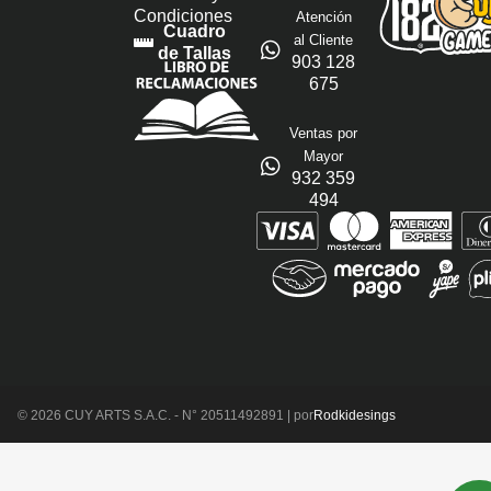
Condiciones
Atención
Cuadro
al Cliente
de Tallas
903 128
675
Ventas por
Mayor
932 359
494
© 2026 CUY ARTS S.A.C. - N° 20511492891 | por
Rodkidesings