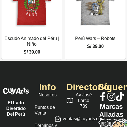
Escudo Animado del Péru |
Perú Wars – Robots
Niño
S/
39.00
S/
39.00
Info
Directorio
Sígue
Nosotros
Av José
Larco
El Lado
Marcas
739
Puntos de
Divertido
Venta
Aliadas
Del Perú
ventas@cuyarts.com
Términos y