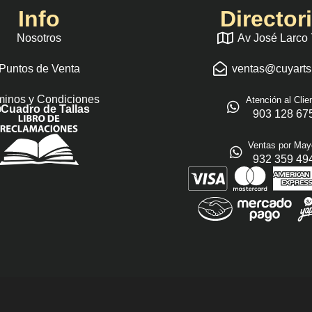
Info
Director
Nosotros
Av José Larco
Puntos de Venta
ventas@cuyart
minos y Condiciones
Atención al Clie
Cuadro de Tallas
903 128 67
Ventas por May
932 359 49