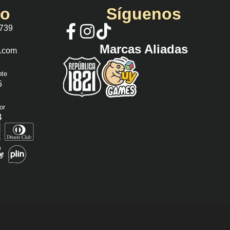
io
Síguenos
 739
Marcas Aliadas
s.com
nte
5
or
4