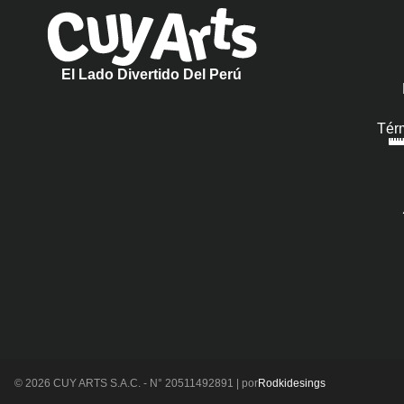
El Lado Divertido Del Perú
Tér
© 2026 CUY ARTS S.A.C. - N° 20511492891 | por
Rodkidesings