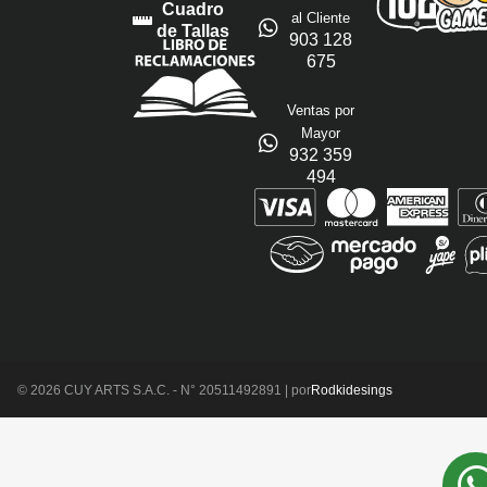
Cuadro
al Cliente
de Tallas
903 128
675
Ventas por
Mayor
932 359
494
© 2026 CUY ARTS S.A.C. - N° 20511492891 | por
Rodkidesings