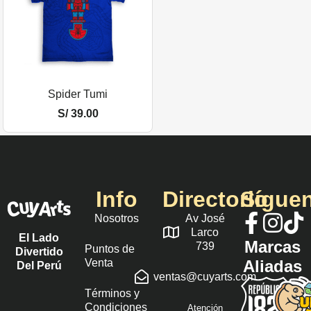
Spider Tumi
S/
39.00
Info
Directorio
Sígue
Nosotros
Av José
Larco
El Lado
Marcas
739
Puntos de
Divertido
Venta
Aliadas
Del Perú
ventas@cuyarts.com
Términos y
Condiciones
Atención