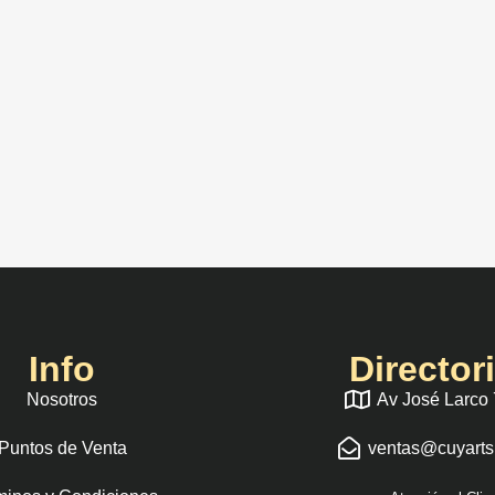
Info
Director
Nosotros
Av José Larco
Puntos de Venta
ventas@cuyart