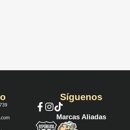
io
Síguenos
 739
Marcas Aliadas
s.com