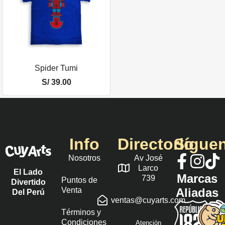
Spider Tumi
S/
39.00
Info
Directorio
Sígue
Nosotros
Av José
Larco
El Lado
Marcas
739
Puntos de
Divertido
Venta
Aliadas
Del Perú
ventas@cuyarts.com
Términos y
Condiciones
Atención