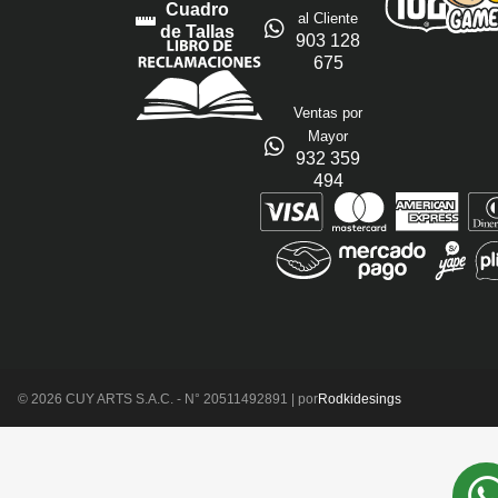
Cuadro
al Cliente
de Tallas
903 128
675
Ventas por
Mayor
932 359
494
© 2026 CUY ARTS S.A.C. - N° 20511492891 | por
Rodkidesings