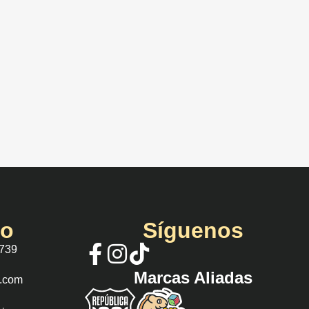
io
Síguenos
 739
Marcas Aliadas
s.com