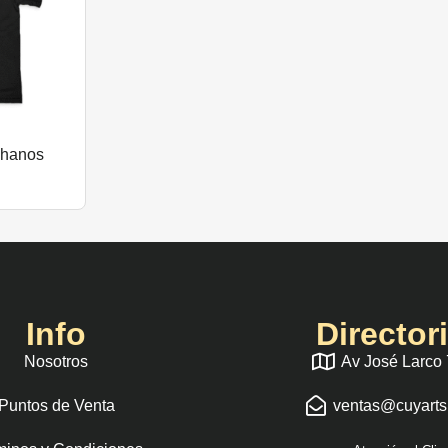
 Thanos
Info
Director
Nosotros
Av José Larco
Puntos de Venta
ventas@cuyart